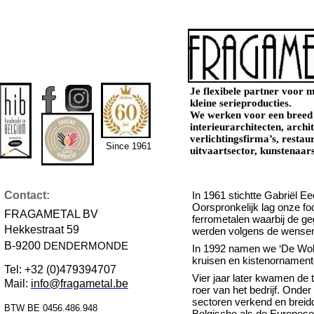
Je flexibele partner voor 
kleine serieproducties.
We werken voor een breed
interieurarchitecten, archi
verlichtingsfirma’s, restau
Since 1961
uitvaartsector, kunstenaars
Contact:
In 1961 stichtte Gabriël Ee
Oorspronkelijk lag onze fo
FRAGAMETAL BV
ferrometalen waarbij de ge
Hekkestraat 59
werden volgens de wensen
B-9200
DENDERMONDE
In 1992 namen we ‘De Wolf
kruisen en kistenornamente
Tel: +32 (0)479394707
Vier jaar later kwamen de 
Mail:
info@fragametal.be
roer van het bedrijf. Ond
sectoren verkend en breid
BTW BE 0456.486.948
Belgische als de Europese